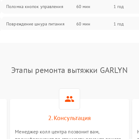
Поломка кнопок управления
60 мин
1 год
Повреждение шнура питания
60 мин
1 год
Выбивает автомат при включении
60 мин
1 год
Не ключается вытяжка
60 мин
1 год
Этапы ремонта вытяжки GARLYN
Неисправность пускового
60 мин
1 год
конденсатора
Поломка реле
60 мин
1 год
2. Консультация
Менеджер колл центра позвонит вам,