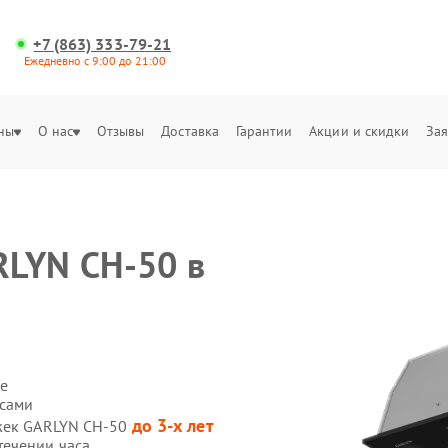
+7 (863) 333-79-21
Ежедневно с 9:00 до 21:00
ны
О нас
Отзывы
Доставка
Гарантии
Акции и скидки
Зая
RLYN CH-50 в
е
 сами
до 3-х лет
яжек GARLYN CH-50
течении часа