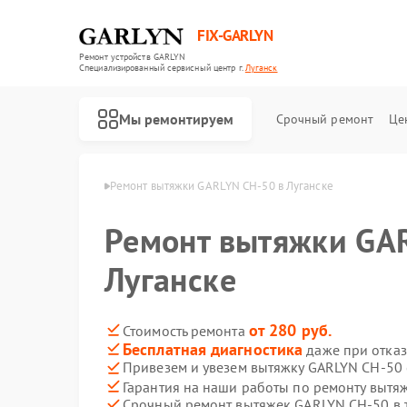
FIX-GARLYN
Ремонт устройств GARLYN
Специализированный cервисный центр г.
Луганск
Мы ремонтируем
Срочный ремонт
Це
 GARLYN в Луганске
Ремонт вытяжки GARLYN CH-50 в Луганске
Ремонт вытяжки GA
Луганске
от 280 руб.
Стоимость ремонта
Бесплатная диагностика
даже при отказ
Привезем и увезем вытяжку GARLYN CH-50
Гарантия на наши работы по ремонту выт
Срочный ремонт вытяжек GARLYN CH-50 в 
Ремонт роботов-пылесосов GARLYN
Ремонт микроволновых печей GARLYN
Ремонт посудомоечных машин GARLYN
Ремонт вертикальных пылесосов GARLYN
Ремонт холодильников GARLYN
Ремонт роботов-стеклоочистителей GARLYN
Ремонт кондиционеров GARLYN
Ремонт парогенераторов GARLYN
Ремонт климатических комплексов GARLYN
Ремонт винных шкафов GARLYN