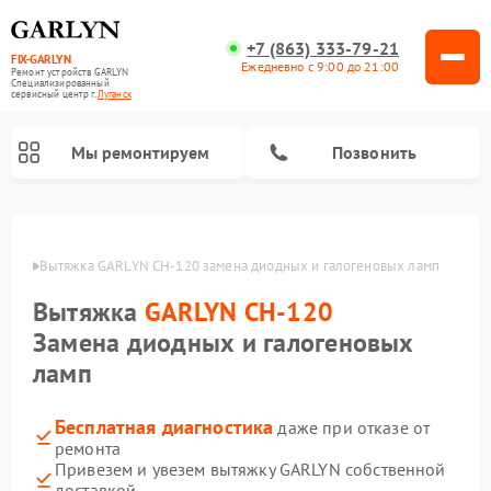
+7 (863) 333-79-21
FIX-GARLYN
Ежедневно с 9:00 до 21:00
Ремонт устройств GARLYN
Специализированный
cервисный центр г.
Луганск
Мы ремонтируем
Позвонить
анске
Вытяжка GARLYN CH-120 замена диодных и галогеновых ламп
Вытяжка
GARLYN CH-120
Замена диодных и галогеновых
ламп
Бесплатная диагностика
даже при отказе от
ремонта
Ремонт посудомоечных машин GARLYN
Ремонт винных шкафов GARLYN
Ремонт роботов-стеклоочистителей GARLYN
Ремонт климатических комплексов GARLYN
Ремонт вертикальных пылесосов GARLYN
Ремонт роботов-пылесосов GARLYN
Ремонт микроволновых печей GARLYN
Ремонт парогенераторов GARLYN
Привезем и увезем вытяжку GARLYN собственной
доставкой