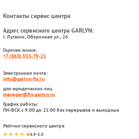
GARLYN
Ремонт роботов-
Ремонт кондиционеров
Контакты сервис центра
стеклоочистителей GARLYN
GARLYN
Ремонт парогенераторов
Ремонт проекторов GARLYN
Адрес сервисного центра GARLYN:
GARLYN
г. Луганск, Оборонная ул., 26
Горячая линия:
+7 (863) 333-79-21
Электронная почта:
info@garlyn-fix.ru
для юридических лиц
manager@fix-garlyn.ru
График работы:
ПН-ВСК с 9:00 до 21:00 без перерывов и выходных
Рейтинг сервисного центра
4.9-5.0