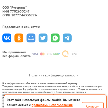
ООО "Русервис"
ИНН 7702633247
ОГРН 1077746335776
Поделиться в соц. сетях:
Мы принимаем
все формы оплаты
Политика конфиденциальности
Вся информация на сайте носит исключительно справочный характер.
Товарные знаки используются исключительно для описания устройств, в отношении которых
сервисные центры lug.garlyn-fix.ru предоставляют услуги по ремонту. Услуги оказываются в
неавторизованных сервисных центрах lug.garlyn-fix.ru, которые не связаны с
правообладателями товарных знаков или их официальными представителями.
Ремонт осуществляется для устройств, уже введенных в гражданский оборот в соответствии
Этот сайт использует файлы cookie. Вы можете
со статьей 1487 ГК РФ.
Использование товарных знаков не преследует цели индивидуализации услуг или введения
ознакомиться с
правилами использования
Согласен
потребителей в заблуждение, а служит для информирования о предоставляемых услугах по