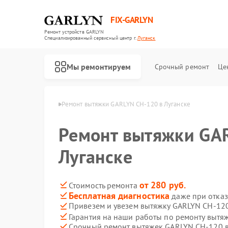
FIX-GARLYN
Ремонт устройств GARLYN
Специализированный cервисный центр г.
Луганск
Мы ремонтируем
Срочный ремонт
Це
 GARLYN в Луганске
Ремонт вытяжки GARLYN CH-120 в Луганске
Ремонт вытяжки GA
Луганске
от 280 руб.
Стоимость ремонта
Бесплатная диагностика
даже при отказ
Привезем и увезем вытяжку GARLYN CH-12
Гарантия на наши работы по ремонту выт
Срочный ремонт вытяжек GARLYN CH-120 в
Ремонт роботов-пылесосов GARLYN
Ремонт микроволновых печей GARLYN
Ремонт посудомоечных машин GARLYN
Ремонт вертикальных пылесосов GARLYN
Ремонт холодильников GARLYN
Ремонт роботов-стеклоочистителей GARLYN
Ремонт кондиционеров GARLYN
Ремонт парогенераторов GARLYN
Ремонт климатических комплексов GARLYN
Ремонт винных шкафов GARLYN