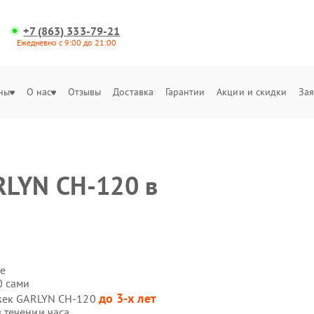
+7 (863) 333-79-21
Ежедневно с 9:00 до 21:00
ны
О нас
Отзывы
Доставка
Гарантии
Акции и скидки
Зая
RLYN CH-120 в
е
0 сами
до 3-х лет
яжек GARLYN CH-120
 течении часа