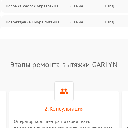
Поломка кнопок управления
60 мин
1 год
Повреждение шнура питания
60 мин
1 год
Выбивает автомат при включении
60 мин
1 год
Не ключается вытяжка
60 мин
1 год
Этапы ремонта вытяжки GARLYN
Неисправность пускового
60 мин
1 год
конденсатора
Поломка реле
60 мин
1 год
2. Консультация
Оператор колл центра позвонит вам,