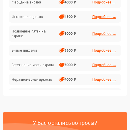
Мерцание экрана
4000 ₽
Подробнее →
Подсветка и LED-модули
Искажение цветов
4500 ₽
Подробнее →
Звук и аудиосистема
Появление пятен на
Сигнал и приём каналов
5000 ₽
Подробнее →
экране
Разъёмы и интерфейсы
Битые пиксели
5500 ₽
Подробнее →
Механические повреждения
Затемнение части экрана
5000 ₽
Подробнее →
Программное обеспечение
Неравномерная яркость
4000 ₽
Подробнее →
Корпус и механика
Выгорание матрицы
6000 ₽
Подробнее →
Пульт и управление
Сеть и подключения
У Вас остались вопросы?