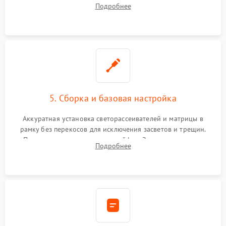
хрупкой матрицы. Восстановление поврежденных дорожек,
Подробнее
прошивка микросхем памяти EEPROM
5. Сборка и базовая настройка
Аккуратная установка светорассеивателей и матрицы в
рамку без перекосов для исключения засветов и трещин.
Подключение внутренних шлейфов. Закрытие корпуса.
Подробнее
Сброс настроек и обновление программного обеспечения.