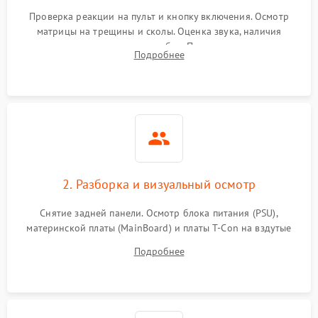
Проверка реакции на пульт и кнопку включения. Осмотр
матрицы на трещины и сколы. Оценка звука, наличия
подсветки и индикаторов ошибок. Подключение тестовых
Подробнее
источников сигнала для выявления симптомов поломки.
2. Разборка и визуальный осмотр
Снятие задней панели. Осмотр блока питания (PSU),
материнской платы (MainBoard) и платы T-Con на вздутые
конденсаторы, прогары, окисления и микротрещины.
Подробнее
Проверка надежности фиксации и целостности шлейфов.