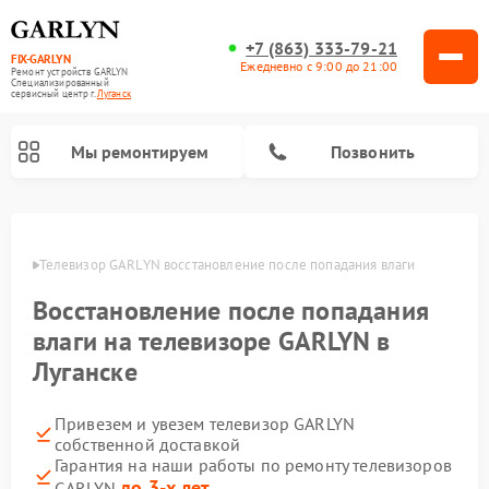
+7 (863) 333-79-21
FIX-GARLYN
Ежедневно с 9:00 до 21:00
Ремонт устройств GARLYN
Специализированный
cервисный центр г.
Луганск
Мы ремонтируем
Позвонить
анске
Телевизор GARLYN восстановление после попадания влаги
Восстановление после попадания
влаги на телевизоре GARLYN в
Луганске
Привезем и увезем телевизор GARLYN
собственной доставкой
Ремонт вертикальных пылесосов GARLYN
Ремонт микроволновых печей GARLYN
Ремонт винных шкафов GARLYN
Ремонт роботов-стеклоочистителей GARLYN
Ремонт климатических комплексов GARLYN
Ремонт роботов-пылесосов GARLYN
Ремонт посудомоечных машин GARLYN
Ремонт парогенераторов GARLYN
Гарантия на наши работы по ремонту телевизоров
до 3-х лет
GARLYN