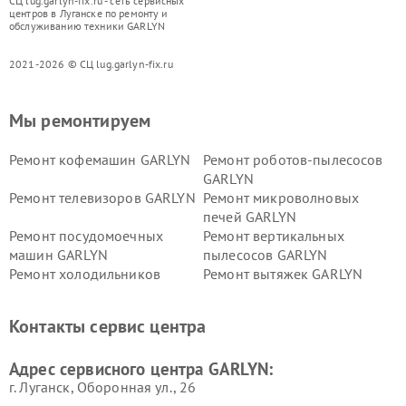
СЦ lug.garlyn-fix.ru - сеть сервисных
центров в Луганске по ремонту и
обслуживанию техники GARLYN
2021-2026 © СЦ lug.garlyn-fix.ru
Мы ремонтируем
Ремонт кофемашин GARLYN
Ремонт роботов-пылесосов
GARLYN
Ремонт телевизоров GARLYN
Ремонт микроволновых
печей GARLYN
Ремонт посудомоечных
Ремонт вертикальных
машин GARLYN
пылесосов GARLYN
Ремонт холодильников
Ремонт вытяжек GARLYN
GARLYN
Ремонт роботов-
Ремонт кондиционеров
Контакты сервис центра
стеклоочистителей GARLYN
GARLYN
Ремонт парогенераторов
Ремонт проекторов GARLYN
Адрес сервисного центра GARLYN:
GARLYN
г. Луганск, Оборонная ул., 26