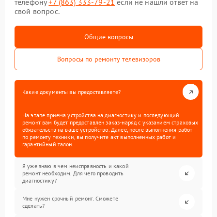
телефону
+7 (863) 333-79-21
если не нашли ответ на
свой вопрос.
Общие вопросы
Вопросы по ремонту телевизоров
Какие документы вы предоставляете?
На этапе приема устройства на диагностику и последующий
ремонт вам будет предоставлен заказ-наряд с указанием страховых
обязательств на ваше устройство. Далее, после выполнения работ
по ремонту техники, вы получите акт выполненных работ и
гарантийный талон.
Я уже знаю в чем неисправность и какой
ремонт необходим. Для чего проводить
диагностику?
Мне нужен срочный ремонт. Сможете
сделать?