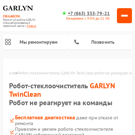
+7 (863) 333-79-21
FIX-GARLYN
Ежедневно с 9:00 до 21:00
Ремонт устройств GARLYN
Специализированный
cервисный центр г.
Луганск
Мы ремонтируем
Позвонить
 Луганске
Робот-стеклоочиститель GARLYN TwinClean робот не реагирует на
Робот-стеклоочиститель
GARLYN
TwinClean
Робот не реагирует на команды
Бесплатная диагностика
даже при отказе от
ремонта
Ремонт посудомоечных машин GARLYN
Ремонт винных шкафов GARLYN
Ремонт климатических комплексов GARLYN
Ремонт вертикальных пылесосов GARLYN
Ремонт роботов-пылесосов GARLYN
Ремонт микроволновых печей GARLYN
Ремонт парогенераторов GARLYN
Привезем и увезем робота-стеклоочистителя
GARLYN собственной доставкой