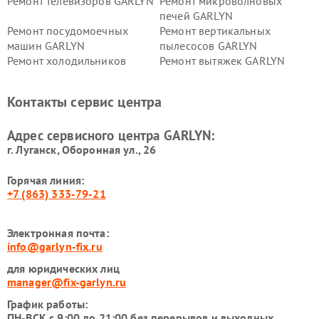
Ремонт телевизоров GARLYN
Ремонт микроволновых
печей GARLYN
Ремонт посудомоечных
Ремонт вертикальных
машин GARLYN
пылесосов GARLYN
Ремонт холодильников
Ремонт вытяжек GARLYN
GARLYN
Ремонт роботов-
Ремонт кондиционеров
Контакты сервис центра
стеклоочистителей GARLYN
GARLYN
Ремонт парогенераторов
Ремонт проекторов GARLYN
Адрес сервисного центра GARLYN:
GARLYN
г. Луганск, Оборонная ул., 26
Горячая линия:
+7 (863) 333-79-21
Электронная почта:
info@garlyn-fix.ru
для юридических лиц
manager@fix-garlyn.ru
График работы:
ПН-ВСК с 9:00 до 21:00 без перерывов и выходных