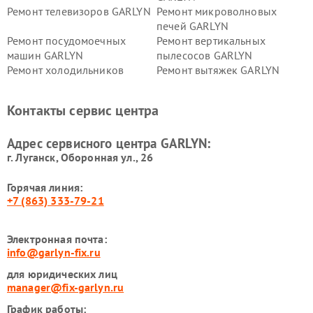
Ремонт телевизоров GARLYN
Ремонт микроволновых
печей GARLYN
Ремонт посудомоечных
Ремонт вертикальных
машин GARLYN
пылесосов GARLYN
Ремонт холодильников
Ремонт вытяжек GARLYN
GARLYN
Ремонт роботов-
Ремонт кондиционеров
Контакты сервис центра
стеклоочистителей GARLYN
GARLYN
Ремонт парогенераторов
Ремонт проекторов GARLYN
Адрес сервисного центра GARLYN:
GARLYN
г. Луганск, Оборонная ул., 26
Горячая линия:
+7 (863) 333-79-21
Электронная почта:
info@garlyn-fix.ru
для юридических лиц
manager@fix-garlyn.ru
График работы: