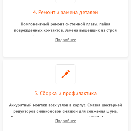
4. Ремонт и замена деталей
Компонентный ремонт системной платы, пайка
поврежденных контактов. Замена вышедших из строя
двигателей, изношенного аккумулятора, неисправного
Подробнее
лидара или помпы подачи воды. Восстановление шлейфов и
устранение последствий попадания влаги.
5. Сборка и профилактика
Аккуратный монтаж всех узлов в корпус. Смазка шестерней
редукторов силиконовой смазкой для снижения шума.
Установка новых расходных материалов (HEPA-фильтров,
Подробнее
микрофибры, щеток). Надежная фиксация разъемов и
проверка герметичности водяного контура.