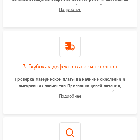
очистка внутренних полостей, шестерней и плат от
Подробнее
скопившейся пыли, волос и шерсти животных с
использованием сжатого воздуха и щеток.
3. Глубокая дефектовка компонентов
Проверка материнской платы на наличие окислений и
выгоревших элементов. Прозвонка цепей питания,
тестирование приводных моторов колес и турбины
Подробнее
всасывания. Оценка состояния оптических и инфракрасных
датчиков, а также механизма лазерного дальномера.