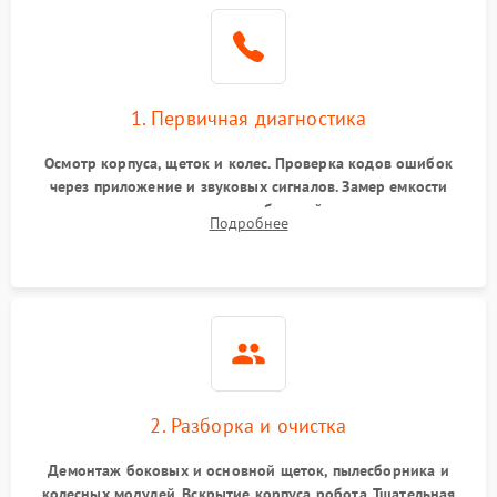
1. Первичная диагностика
Осмотр корпуса, щеток и колес. Проверка кодов ошибок
через приложение и звуковых сигналов. Замер емкости
аккумулятора и тестирование базовой станции зарядки.
Подробнее
Оценка работы лидара, бампера и датчиков падения для
локализации неисправности.
2. Разборка и очистка
Демонтаж боковых и основной щеток, пылесборника и
колесных модулей. Вскрытие корпуса робота. Тщательная