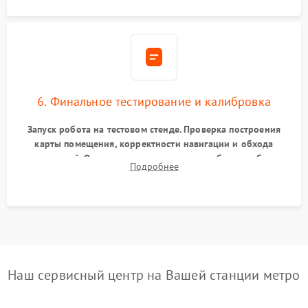
6. Финальное тестирование и калибровка
Запуск робота на тестовом стенде. Проверка построения
карты помещения, корректности навигации и обхода
препятствий. Оценка силы всасывания и работы турбины.
Подробнее
Тестирование автоматического возврата на док-станцию и
процесса зарядки.
Наш сервисный центр на Вашей станции метро