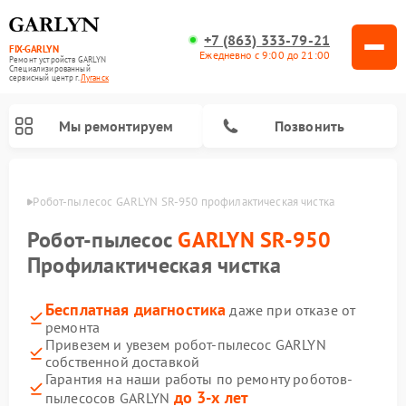
+7 (863) 333-79-21
FIX-GARLYN
Ежедневно с 9:00 до 21:00
Ремонт устройств GARLYN
Специализированный
cервисный центр г.
Луганск
Мы ремонтируем
Позвонить
анске
Робот-пылесос GARLYN SR-950 профилактическая чистка
Робот-пылесос
GARLYN SR-950
Профилактическая чистка
Бесплатная диагностика
даже при отказе от
ремонта
Привезем и увезем робот-пылесос GARLYN
собственной доставкой
Ремонт вертикальных пылесосов GARLYN
Ремонт микроволновых печей GARLYN
Ремонт винных шкафов GARLYN
Ремонт роботов-стеклоочистителей GARLYN
Ремонт климатических комплексов GARLYN
Ремонт посудомоечных машин GARLYN
Ремонт парогенераторов GARLYN
Гарантия на наши работы по ремонту роботов-
до 3-х лет
пылесосов GARLYN