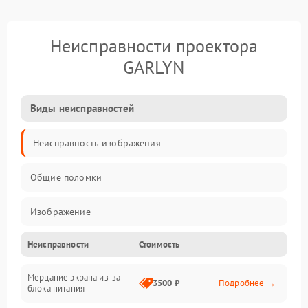
Неисправности проектора
GARLYN
Виды неисправностей
Неисправность изображения
Общие поломки
Изображение
Неисправности
Стоимость
Лампа подсветки
Мерцание экрана из-за
Неисправность управления и интерфейсов
3500 ₽
Подробнее →
блока питания