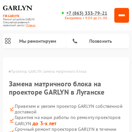
+7 (863) 333-79-21
FIX-GARLYN
Ежедневно с 9:00 до 21:00
Ремонт устройств GARLYN
Специализированный
cервисный центр г.
Луганск
Мы ремонтируем
Позвонить
анске
Проектор GARLYN замена матричного блока
Замена матричного блока на
проекторе GARLYN в Луганске
Привезем и увезем проектор GARLYN собственной
доставкой
Гарантия на наши работы по ремонту проекторов
Ремонт роботов-стеклоочистителей GARLYN
Ремонт посудомоечных машин GARLYN
Ремонт парогенераторов GARLYN
Ремонт винных шкафов GARLYN
Ремонт климатических комплексов GARLYN
Ремонт вертикальных пылесосов GARLYN
Ремонт роботов-пылесосов GARLYN
Ремонт микроволновых печей GARLYN
до 3-х лет
GARLYN
Срочный ремонт проекторов GARLYN в течении