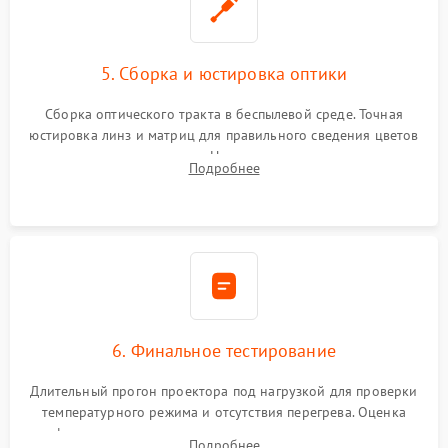
5. Сборка и юстировка оптики
Сборка оптического тракта в беспылевой среде. Точная
юстировка линз и матриц для правильного сведения цветов
и устранения размытия. Надежное подключение всех
Подробнее
шлейфов, установка датчиков и закрытие корпуса
устройства.
6. Финальное тестирование
Длительный прогон проектора под нагрузкой для проверки
температурного режима и отсутствия перегрева. Оценка
фокуса, контрастности и цветопередачи на тестовых
Подробнее