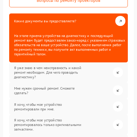
Вопросы по ремонту проекторов
Какие документы вы предоставляете?
На этапе приема устройства на диагностику и последующий
ремонт вам будет предоставлен заказ-наряд с указанием страховых
обязательств на ваше устройство. Далее, после выполнения работ
по ремонту техники, вы получите акт выполненных работ и
гарантийный талон.
Я уже знаю в чем неисправность и какой
ремонт необходим. Для чего проводить
диагностику?
Мне нужен срочный ремонт. Сможете
сделать?
Я хочу, чтобы мое устройство
ремонтировали при мне.
Я хочу, чтобы мое устройство
ремонтировалось только оригинальными
запчастями.