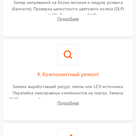
Замер напряжений на блоке питания и модуле розжига
(балласте). Проверка целостности цветового колеса (DLP)
или поляризаторов (LCD). Тестирование DMD-чипа, датчиков
Подробнее
температуры и оптопар с помощью мультиметра и
осциллографа.
4. Компонентный ремонт
Замена выработавшей ресурс лампы или LED-источника.
Перепайка неисправных компонентов на платах. Замена
DMD-чипа при битых пикселях, установка нового цветового
Подробнее
колеса или восстановление сгоревших поляризационных
пленок.