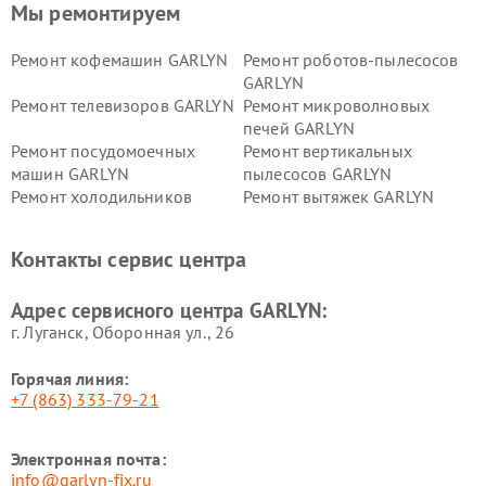
Мы ремонтируем
Ремонт кофемашин GARLYN
Ремонт роботов-пылесосов
GARLYN
Ремонт телевизоров GARLYN
Ремонт микроволновых
печей GARLYN
Ремонт посудомоечных
Ремонт вертикальных
машин GARLYN
пылесосов GARLYN
Ремонт холодильников
Ремонт вытяжек GARLYN
GARLYN
Ремонт роботов-
Ремонт кондиционеров
Контакты сервис центра
стеклоочистителей GARLYN
GARLYN
Ремонт парогенераторов
Ремонт проекторов GARLYN
Адрес сервисного центра GARLYN:
GARLYN
г. Луганск, Оборонная ул., 26
Горячая линия:
+7 (863) 333-79-21
Электронная почта:
info@garlyn-fix.ru