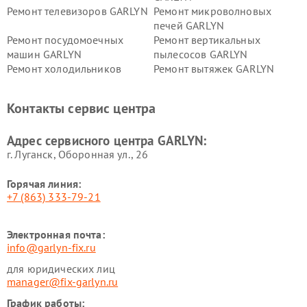
Ремонт телевизоров GARLYN
Ремонт микроволновых
печей GARLYN
Ремонт посудомоечных
Ремонт вертикальных
машин GARLYN
пылесосов GARLYN
Ремонт холодильников
Ремонт вытяжек GARLYN
GARLYN
Ремонт роботов-
Ремонт кондиционеров
Контакты сервис центра
стеклоочистителей GARLYN
GARLYN
Ремонт парогенераторов
Ремонт проекторов GARLYN
Адрес сервисного центра GARLYN:
GARLYN
г. Луганск, Оборонная ул., 26
Горячая линия:
+7 (863) 333-79-21
Электронная почта:
info@garlyn-fix.ru
для юридических лиц
manager@fix-garlyn.ru
График работы: