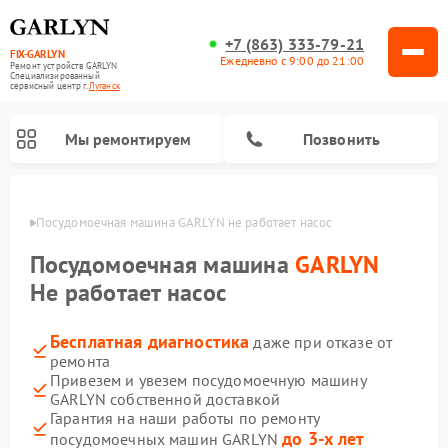
+7 (863) 333-79-21
FIX-GARLYN
Ежедневно с 9:00 до 21:00
Ремонт устройств GARLYN
Специализированный
cервисный центр г.
Луганск
Мы ремонтируем
Позвонить
анске
Посудомоечная машина GARLYN не работает насос
Посудомоечная машина
GARLYN
Не работает насос
Бесплатная диагностика
даже при отказе от
ремонта
Привезем и увезем посудомоечную машину
GARLYN собственной доставкой
Ремонт вертикальных пылесосов GARLYN
Ремонт винных шкафов GARLYN
Ремонт роботов-стеклоочистителей GARLYN
Ремонт климатических комплексов GARLYN
Ремонт роботов-пылесосов GARLYN
Ремонт микроволновых печей GARLYN
Ремонт парогенераторов GARLYN
Гарантия на наши работы по ремонту
до 3-х лет
посудомоечных машин GARLYN