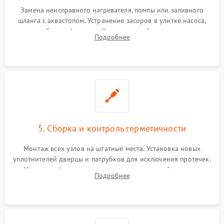
Замена неисправного нагревателя, помпы или заливного
шланга с аквастопом. Устранение засоров в улитке насоса,
патрубках и фильтрах. Компонентный ремонт платы
Подробнее
управления, восстановление поврежденной проводки.
5. Сборка и контроль герметичности
Монтаж всех узлов на штатные места. Установка новых
уплотнителей дверцы и патрубков для исключения протечек.
Надежная фиксация хомутов гидравлической системы,
Подробнее
сборка корпуса и установка датчика поплавка.