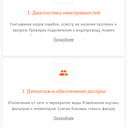
1. Диагностика неисправностей
Считывание кодов ошибок, осмотр на наличие протечек и
засоров. Проверка подключения к водопроводу. Анализ
жалоб на отсутствие слива, нагрева, вращения
Подробнее
разбрызгивателей или срабатывание системы защиты
аквастоп.
2. Демонтаж и обеспечение доступа
Отключение от сети и перекрытие воды. Извлечение корзин,
фильтров и импеллеров. Снятие боковых стенок, фасада
дверцы или нижнего поддона для прямого доступа к
Подробнее
циркуляционному насосу, ТЭНу и сливной помпе.