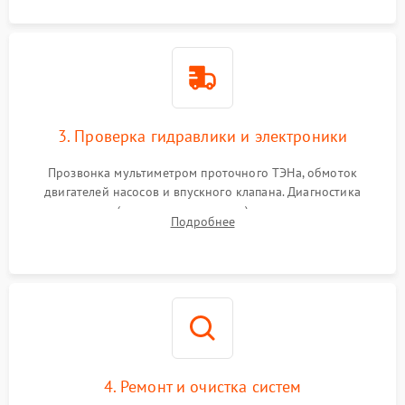
3. Проверка гидравлики и электроники
Прозвонка мультиметром проточного ТЭНа, обмоток
двигателей насосов и впускного клапана. Диагностика
прессостата (датчика уровня воды), датчика мутности,
Подробнее
концевика дверцы и электронного модуля управления.
4. Ремонт и очистка систем