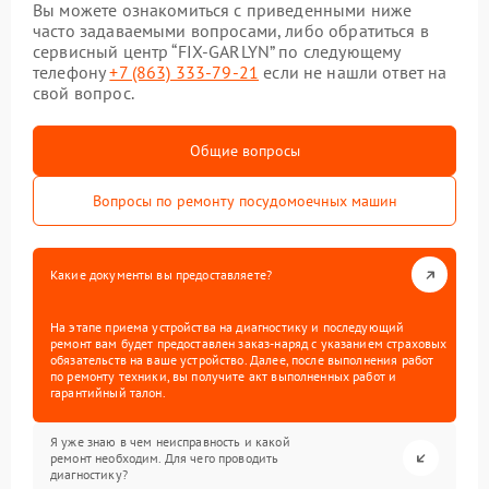
Вы можете ознакомиться с приведенными ниже
часто задаваемыми вопросами, либо обратиться в
сервисный центр “FIX-GARLYN” по следующему
телефону
+7 (863) 333-79-21
если не нашли ответ на
свой вопрос.
Общие вопросы
Вопросы по ремонту посудомоечных машин
Какие документы вы предоставляете?
На этапе приема устройства на диагностику и последующий
ремонт вам будет предоставлен заказ-наряд с указанием страховых
обязательств на ваше устройство. Далее, после выполнения работ
по ремонту техники, вы получите акт выполненных работ и
гарантийный талон.
Я уже знаю в чем неисправность и какой
ремонт необходим. Для чего проводить
диагностику?